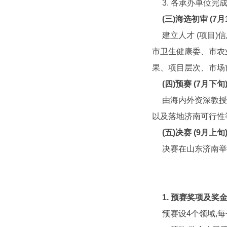
3. 各承办单位完
(
三
)
海选初审
(7
月
建立人才 (项目
市卫生健康委、市农
果、项目层次、市场
(
四
)
预赛
(7
月下旬
由海内外资深教授
以及落地济南可行性
(
五
)
决赛
(9
月上旬
决赛在山东济南举
1.
预赛奖项及奖
预赛设4个领域,