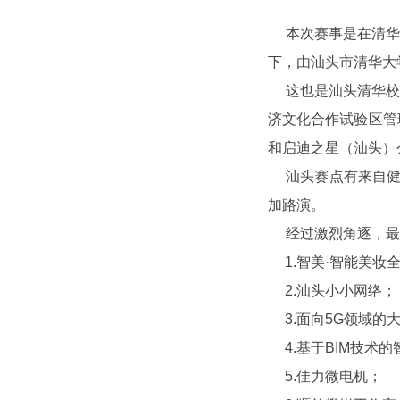
本次赛事是在清华
下，由汕头市清华大
这也是汕头清华校
济文化合作试验区管
和启迪之星（汕头）
汕头赛点有来自
加路演。
经过激烈角逐，最
1.智美·智能美妆
2.汕头小小网络；
3.面向
5G
领域的
4.基于
BIM
技术的
5.佳力微电机；