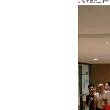
6.羱羊攀岩工作室