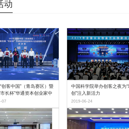
活动
9年“创客中国”（青岛赛区）暨
中国科学院举办创客之夜为“
“市长杯”华通资本创业家中
创”注入新活力
创新大赛圆满收官
-07
2019-06-24